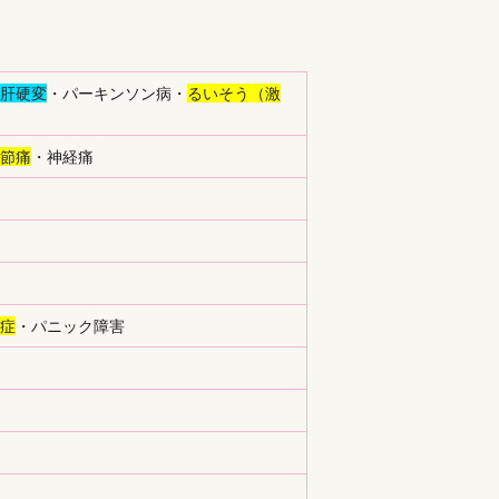
肝硬変
・パーキンソン病・
るいそう（激
節痛
・神経痛
症
・パニック障害