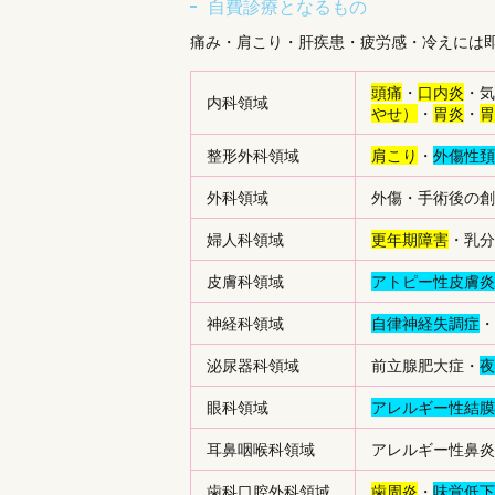
自費診療となるもの
痛み・肩こり・肝疾患・疲労感・冷えには
頭痛
・
口内炎
・気
内科領域
やせ）
・
胃炎
・
胃
整形外科領域
肩こり
・
外傷性頚
外科領域
外傷・手術後の創
婦人科領域
更年期障害
・乳分
皮膚科領域
アトピー性皮膚炎
神経科領域
自律神経失調症
・
泌尿器科領域
前立腺肥大症・
夜
眼科領域
アレルギー性結膜
耳鼻咽喉科領域
アレルギー性鼻炎
歯科口腔外科領域
歯周炎
・
味覚低下