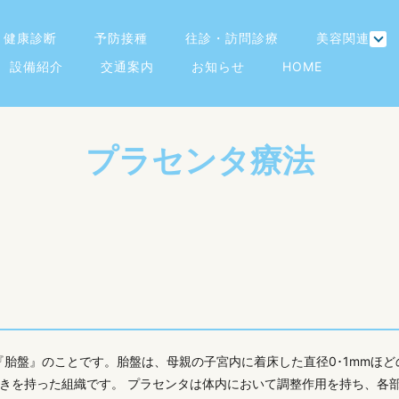
健康診断
予防接種
往診・訪問診療
美容関連
設備紹介
交通案内
お知らせ
HOME
プラセンタ療法
物の『胎盤』のことです。胎盤は、母親の子宮内に着床した直径0･1mmほ
きを持った組織です。 プラセンタは体内において調整作用を持ち、各