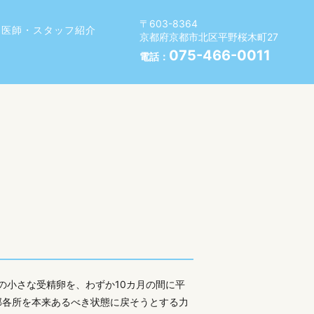
〒603-8364
医師・スタッフ紹介
京都府京都市北区平野桜木町27
075-466-0011
電話：
どの小さな受精卵を、わずか10カ月の間に平
部各所を本来あるべき状態に戻そうとする力