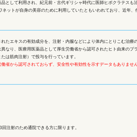
薬品として利用され、紀元前・古代ギリシャ時代に医師ヒポクラテスも
トワネットが自身の美容のために利用していたともいわれており、近年、
されたエキスの有効成分を、注射・内服などにより体内にとりこむ治療
は異なり、医療用医薬品として厚生労働省から認可されたヒト由来のプ
または筋肉注射）で投与を行っています。
労働省から認可されておらず、安全性や有効性を示すデータもありませ
3回注射のため通院できる方に限ります。