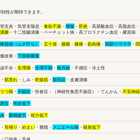
即効性が期待できます。
管支炎・気管支喘息・
食欲不振
・
便秘
・
肝炎
・高尿酸血症・高脂血症・
潰瘍
・十二指腸潰瘍・ベーチェット病・高プロラクチン血症・膠原病
椎捻挫（ムチ打ち）
・
五十肩
・
腰痛
・
膝痛
・
筋肉痛
・
関節リウマチ
・
関
傷改善・
下肢静脈瘤
泌不全・
生理痛
・
生理不順
・
無月経
・不感症・冷え性
・
肌荒れ
・しみ・
乾燥肌
・
脱毛症
・皮膚潰瘍
うつ病
・
不眠症
・拒食症・（神経性食思不振症）・てんかん・
不安神経
尿症
・
性欲低下
炎
・
眼精疲労
・
視力低下
・
耳鳴り
・
めまい
・難聴・
メニエール病
・
嗅覚低下
・口内炎・舌炎