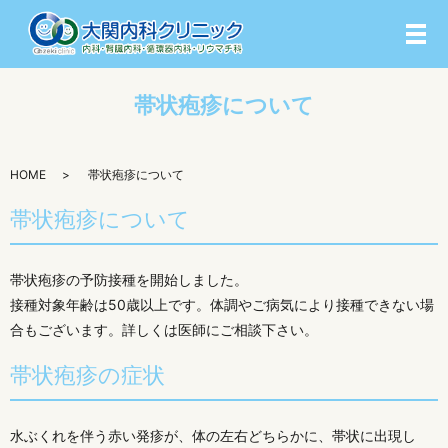
メ
帯状疱疹について
HOME
帯状疱疹について
帯状疱疹について
帯状疱疹の予防接種を開始しました。
接種対象年齢は50歳以上です。体調やご病気により接種できない場
合もございます。詳しくは医師にご相談下さい。
帯状疱疹の症状
水ぶくれを伴う赤い発疹が、体の左右どちらかに、帯状に出現し